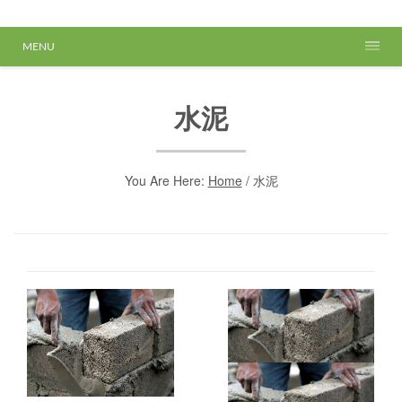
MENU
水泥
You Are Here:
Home
/
水泥